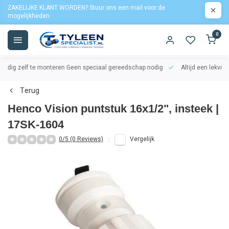
ZAKELIJKE KLANT WORDEN? Stuur ons een mail voor de
mogelijkheden
0
oudig zelf te monteren
Geen speciaal gereedschap nodig
Altijd een lekvrij
Terug
Henco Vision puntstuk 16x1/2", insteek |
17SK-1604
0/5 (0 Reviews)
Vergelijk