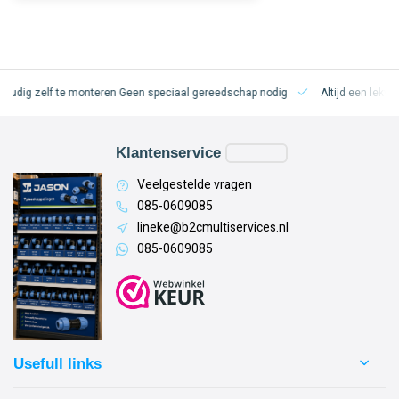
oudig zelf te monteren
Geen speciaal gereedschap nodig
Altijd een lekvri
Klantenservice
Veelgestelde vragen
085-0609085
lineke@b2cmultiservices.nl
085-0609085
Usefull links