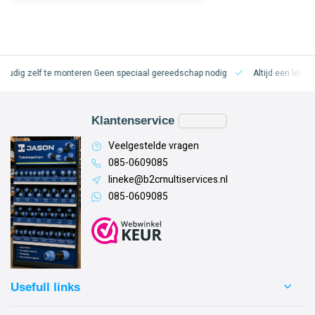
oudig zelf te monteren
Geen speciaal gereedschap nodig
Altijd een lekvri
Klantenservice
Veelgestelde vragen
085-0609085
lineke@b2cmultiservices.nl
085-0609085
Usefull links