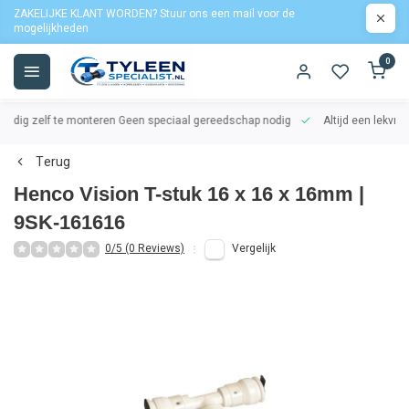
ZAKELIJKE KLANT WORDEN? Stuur ons een mail voor de
mogelijkheden
0
oudig zelf te monteren
Geen speciaal gereedschap nodig
Altijd een lekvrij
Terug
Henco Vision T-stuk 16 x 16 x 16mm |
9SK-161616
0/5 (0 Reviews)
Vergelijk