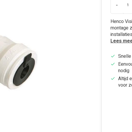
-
Henco Visi
montage z
installaties
Lees mee
Snelle
Eenvou
nodig
Altijd 
voor z