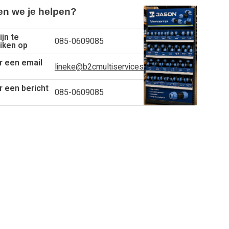
n we je helpen?
ijn te
085-0609085
iken op
r een email
lineke@b2cmultiservices.nl
r een bericht
085-0609085