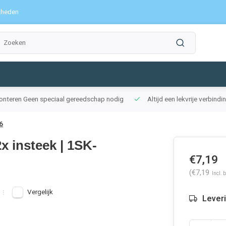
kheden
monteren
Geen speciaal gereedschap nodig
Altijd een lekvrije verbind
6
x insteek | 1SK-
€7,19
(€7,19
Incl. 
Vergelijk
Lever