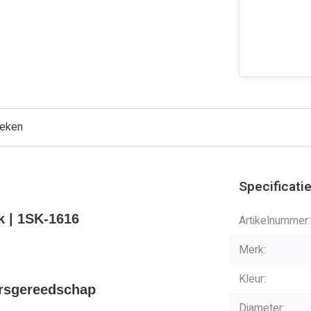
keken
Specificati
k | 1SK-1616
Artikelnummer:
Merk:
Kleur:
ersgereedschap
Diameter: