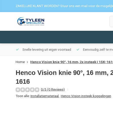
ZAKELIJKE KLANT WORDEN? Stuur ons een mail voor de mogelij
Snelle levering uit eigen voorraad
Eenvoudig zelf te 
Home
Henco Vision knie 90°, 16 mm, 2x insteek | 1SK-161
Henco Vision knie 90°, 16 mm, 2
1616
0/5 (0 Reviews)
Toon alle:
Installatiemateriaal
,
Henco Vision insteek koppelingen