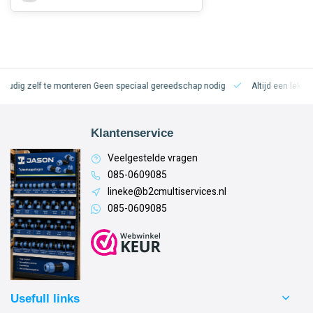
oudig zelf te monteren
Geen speciaal gereedschap nodig
Altijd een lekvri
Klantenservice
Veelgestelde vragen
085-0609085
lineke@b2cmultiservices.nl
085-0609085
Usefull links