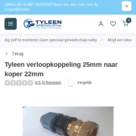
ZAKELIJKE KLANT WORDEN? Stuur ons een mail voor de
mogelijkheden
0
oudig zelf te monteren
Geen speciaal gereedschap nodig
Altijd een lekvrij
Terug
Tyleen verloopkoppeling 25mm naar
koper 22mm
0/5 (0 Reviews)
Vergelijk