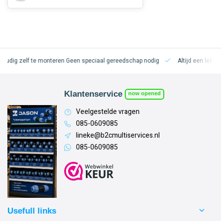
oudig zelf te monteren
Geen speciaal gereedschap nodig
Altijd een lekvri
Klantenservice
now opened
Veelgestelde vragen
085-0609085
lineke@b2cmultiservices.nl
085-0609085
Usefull links