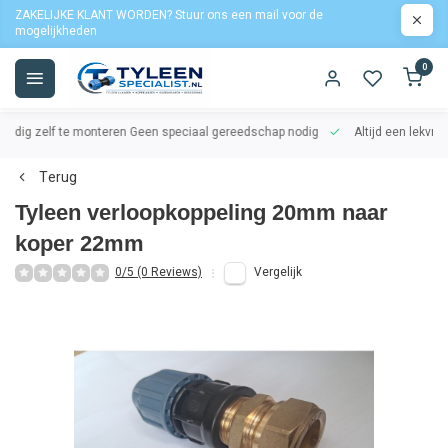
ZAKELIJKE KLANT WORDEN? Stuur ons een mail voor de
mogelijkheden
0
oudig zelf te monteren
Geen speciaal gereedschap nodig
Altijd een lekvrij
Terug
Tyleen verloopkoppeling 20mm naar
koper 22mm
0/5 (0 Reviews)
Vergelijk