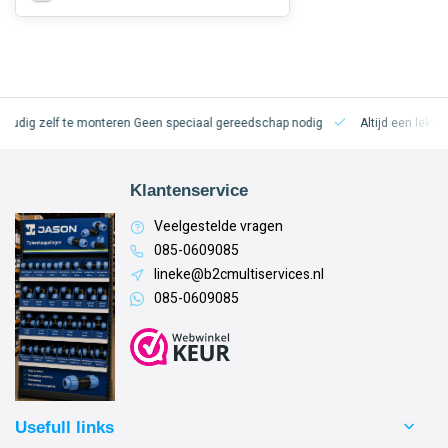
oudig zelf te monteren
Geen speciaal gereedschap nodig
Altijd een lekvri
Klantenservice
Veelgestelde vragen
085-0609085
lineke@b2cmultiservices.nl
085-0609085
Usefull links