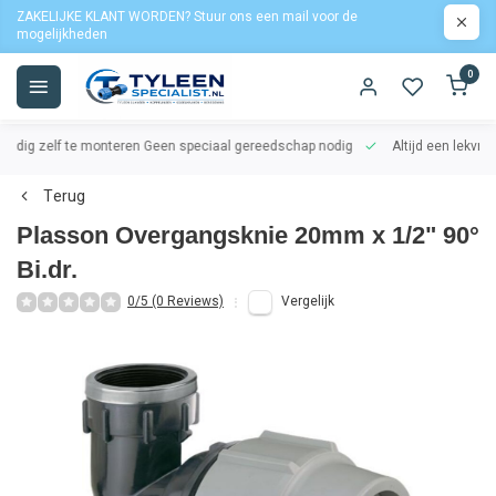
ZAKELIJKE KLANT WORDEN? Stuur ons een mail voor de
mogelijkheden
0
oudig zelf te monteren
Geen speciaal gereedschap nodig
Altijd een lekvrij
Terug
Plasson Overgangsknie 20mm x 1/2" 90°
Bi.dr.
0/5 (0 Reviews)
Vergelijk