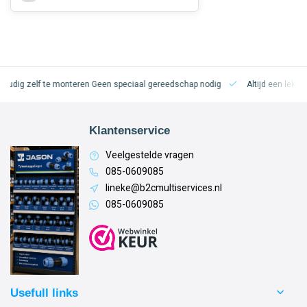
oudig zelf te monteren
Geen speciaal gereedschap nodig
Altijd een lekvri
Klantenservice
Veelgestelde vragen
085-0609085
lineke@b2cmultiservices.nl
085-0609085
Usefull links