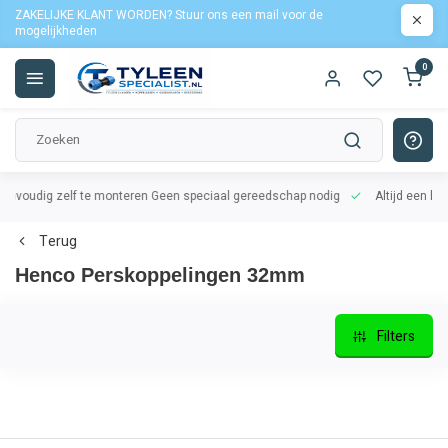
ZAKELIJKE KLANT WORDEN? Stuur ons een mail voor de
mogelijkheden
0
oudig zelf te monteren
Geen speciaal gereedschap nodig
Altijd een lekvrij
Terug
Henco Perskoppelingen 32mm
Filters