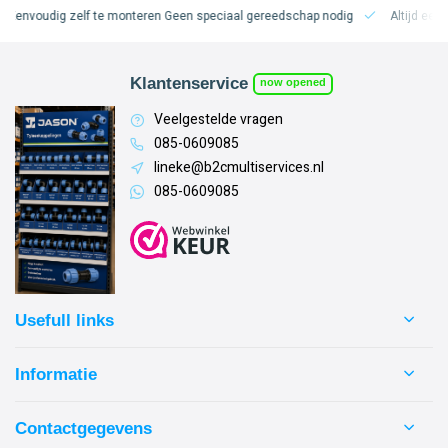
voudig zelf te monteren
Geen speciaal gereedschap nodig
Altijd een lekvr
Klantenservice
now opened
Veelgestelde vragen
085-0609085
lineke@b2cmultiservices.nl
085-0609085
Usefull links
Informatie
Contactgegevens