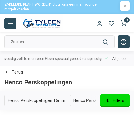
ZAKELIJKE KLANT WORDEN? Stuur ons een mail voor de
mogelijkheden
0
oudig zelf te monteren
Geen speciaal gereedschap nodig
Altijd een lekvrij
Terug
Henco Perskoppelingen
Henco Perskoppelingen 16mm
Henco Perskoppelingen 20mm
Filters