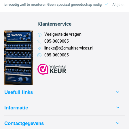
voudig zelf te monteren
Geen speciaal gereedschap nodig
Altijd een lekvr
Klantenservice
Veelgestelde vragen
085-0609085
lineke@b2cmultiservices.nl
085-0609085
Usefull links
Informatie
Contactgegevens