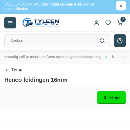
ZAKELIJKE KLANT WORDEN? Stuur ons een mail voor de
mogelijkheden
0
oudig zelf te monteren
Geen speciaal gereedschap nodig
Altijd een lekvri
Terug
Henco leidingen 16mm
Filters