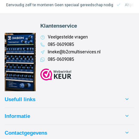
voudig zelf te monteren
Geen speciaal gereedschap nodig
Altijd een lekvr
Klantenservice
Veelgestelde vragen
085-0609085
lineke@b2cmultiservices.nl
085-0609085
Usefull links
Informatie
Contactgegevens