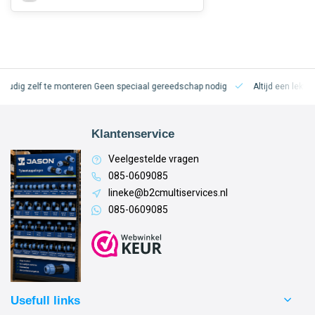
oudig zelf te monteren
Geen speciaal gereedschap nodig
Altijd een lekvri
Klantenservice
Veelgestelde vragen
085-0609085
lineke@b2cmultiservices.nl
085-0609085
Usefull links