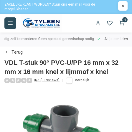
ZAKELIJKE KLANT WORDEN? Stuur ons een mail voor de
mogelijkheden
0
oudig zelf te monteren
Geen speciaal gereedschap nodig
Altijd een lekvrij
Terug
VDL T-stuk 90° PVC-U/PP 16 mm x 32
mm x 16 mm knel x lijmmof x knel
0/5 (0 Reviews)
Vergelijk