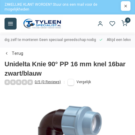
ZAKELIJKE KLANT WORDEN? Stuur ons een mail voor de
mogelijkheden
0
oudig zelf te monteren
Geen speciaal gereedschap nodig
Altijd een lekvrij
Terug
Unidelta Knie 90° PP 16 mm knel 16bar
zwart/blauw
0/5 (0 Reviews)
Vergelijk