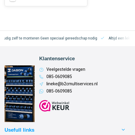
oudig zelf te monteren
Geen speciaal gereedschap nodig
Altijd een lekvri
Klantenservice
Veelgestelde vragen
085-0609085
lineke@b2cmultiservices.nl
085-0609085
Usefull links