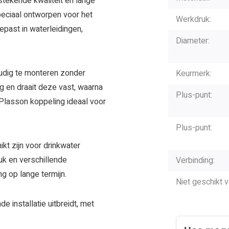
stekende kwaliteit en lange
eciaal ontworpen voor het
Werkdruk:
epast in waterleidingen,
Diameter:
udig te monteren zonder
Keurmerk:
g en draait deze vast, waarna
Plus-punt:
e Plasson koppeling ideaal voor
Plus-punt:
kt zijn voor drinkwater
uk en verschillende
Verbinding:
g op lange termijn.
Niet geschikt v
e installatie uitbreidt, met