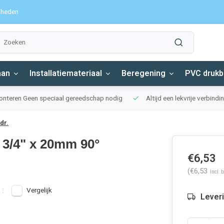
kheden
aan
Installatiemateriaal
Beregening
PVC drukb
monteren
Geen speciaal gereedschap nodig
Altijd een lekvrije verbind
dr.
 3/4" x 20mm 90°
€6,53
(€6,53
Incl. 
Vergelijk
Lever