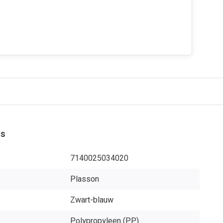
es
7140025034020
Plasson
Zwart-blauw
Polypropyleen (PP)