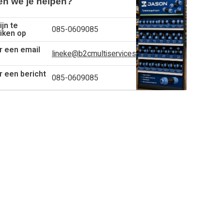
n we je helpen?
ijn te
085-0609085
iken op
r een email
lineke@b2cmultiservices.nl
r een bericht
085-0609085