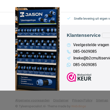
Snelle levering uit eigen 
Klantenservice
Veelgestelde vragen
085-0609085
lineke@b2cmultiservi
085-0609085
            Wij slaan cookies op
Algemene voorwaarden
Disclaimer
Privacy Policy
Sitemap
© Tyleenspecialist.nl
- Theme made by
Webdinge