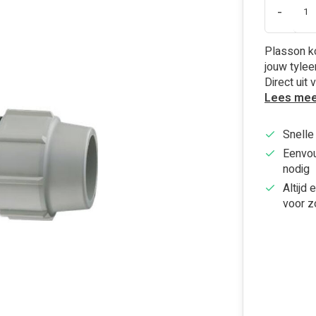
-
Plasson ko
jouw tylee
Direct uit
Lees mee
Snelle
Eenvou
nodig
Altijd 
voor z