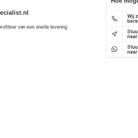
Hoe moge
cialist.nl
Wij z
bere
ofiteer van een snelle levering
Stuu
naar
Stuu
naar