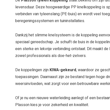
De
Plasson
tyleen koppeling
staat bekend om zijn uit
levensduur. Deze hoogwaardige PP knelkoppeling is sp
verbinden van tyleenslang (PE-buis) en wordt veel toeg
beregeningssystemen en tuininstallaties.
Dankzij het slimme knelsysteem is de koppeling eenvo
speciaal gereedschap. Je schuift de buis in de koppelin
een sterke en lekvrije verbinding ontstaat. Dit maakt d
zowel professionals als doe-het-zelvers.
De koppelingen zijn
KIWA-gekeurd
, waardoor ze geschi
toepassingen. Daarnaast zijn ze bestand tegen hoge dr
weersinvloeden, wat zorgt voor een betrouwbare werkin
Of je nu een nieuwe waterleiding aanlegt of een bestaand
Plasson kies je voor zekerheid en kwaliteit.