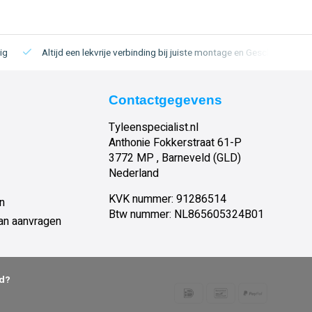
ig
Altijd een lekvrije verbinding bij juiste montage en
Geschikt voor zo
Contactgegevens
Tyleenspecialist.nl
Anthonie Fokkerstraat 61-P
3772 MP , Barneveld (GLD)
Nederland
KVK nummer: 91286514
en
Btw nummer: NL865605324B01
an aanvragen