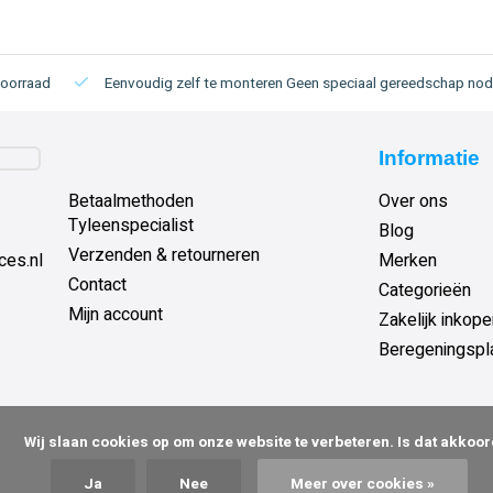
voorraad
Eenvoudig zelf te monteren
Geen speciaal gereedschap nod
Informatie
Betaalmethoden
Over ons
Tyleenspecialist
Blog
Verzenden & retourneren
ces.nl
Merken
Contact
Categorieën
Mijn account
Zakelijk inkop
Beregeningspl
 om onze website te verbeteren. Is dat akkoord?

Ja
Nee
Meer over cookies »