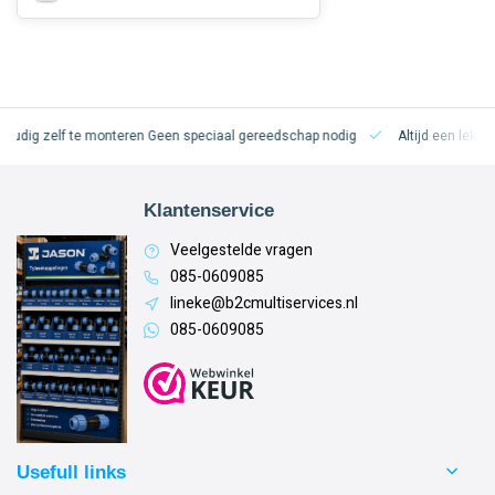
oudig zelf te monteren
Geen speciaal gereedschap nodig
Altijd een lekvri
Klantenservice
Veelgestelde vragen
085-0609085
lineke@b2cmultiservices.nl
085-0609085
Usefull links