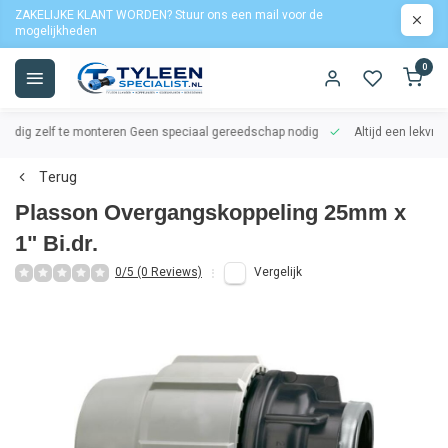
ZAKELIJKE KLANT WORDEN? Stuur ons een mail voor de
mogelijkheden
0
oudig zelf te monteren
Geen speciaal gereedschap nodig
Altijd een lekvrij
Terug
Plasson Overgangskoppeling 25mm x
1" Bi.dr.
0/5 (0 Reviews)
Vergelijk