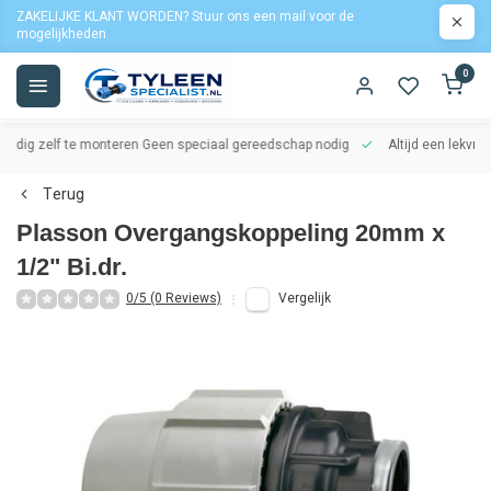
ZAKELIJKE KLANT WORDEN? Stuur ons een mail voor de
mogelijkheden
0
oudig zelf te monteren
Geen speciaal gereedschap nodig
Altijd een lekvrij
Terug
Plasson Overgangskoppeling 20mm x
1/2" Bi.dr.
0/5 (0 Reviews)
Vergelijk